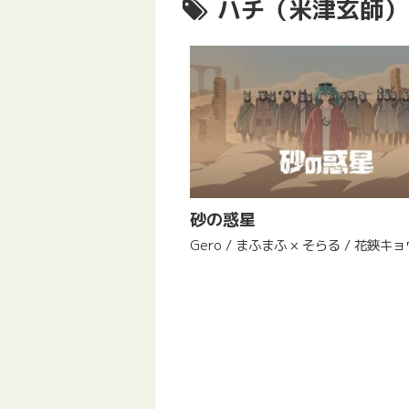
ハチ（米津玄師）
砂の惑星
Gero / まふまふ × そらる / 花鋏キョ