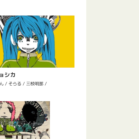
ョシカ
 / そらる / 三枝明那 /