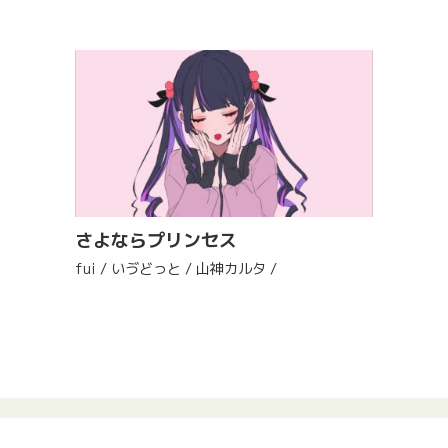
さよならプリンセス
fui / いゔどっと / 山神カルタ /