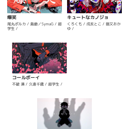
爆笑
キュートなカノジョ
尾丸ポルカ / 島爺／SymaG / 超
くろくも / 戌亥とこ / 猫又おか
学生 /
ゆ /
コールボーイ
不破 湊 / 久遠千歳 / 超学生 /