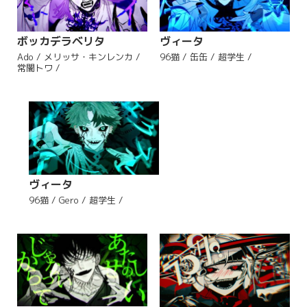
ヴィータ
ボッカデラベリタ
96猫 / 缶缶 / 超学生 /
Ado / メリッサ・キンレンカ /
常闇トワ /
ヴィータ
96猫 / Gero / 超学生 /