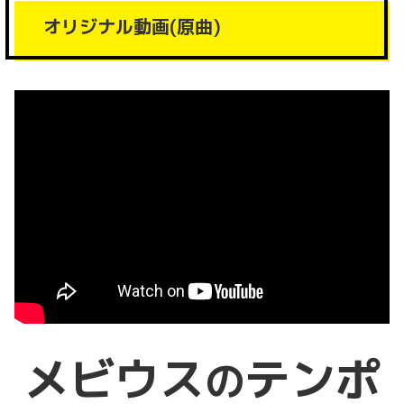
オリジナル動画(原曲)
メビウス
テンポ
の