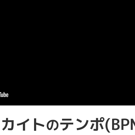
アカイト
テンポ(BP
の