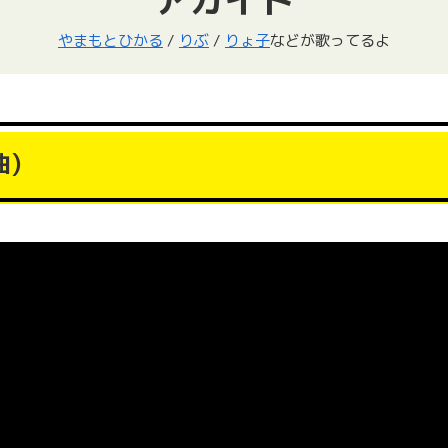
やまもとひかる
/
りぶ
/
りょ子
などが歌ってるよ
)