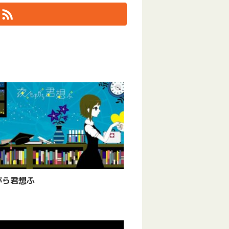
がら君想ふ