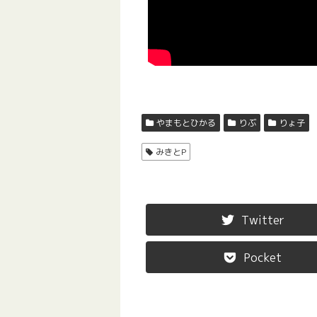
やまもとひかる
りぶ
りょ子
みきとP
Twitter
Pocket