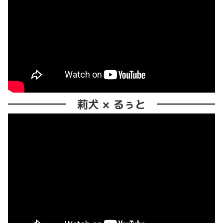
莉犬 × るぅと