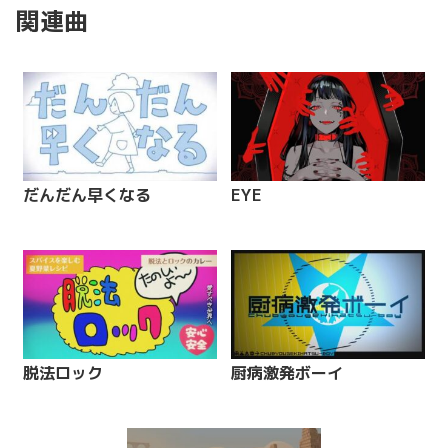
関連曲
だんだん早くなる
EYE
脱法ロック
厨病激発ボーイ