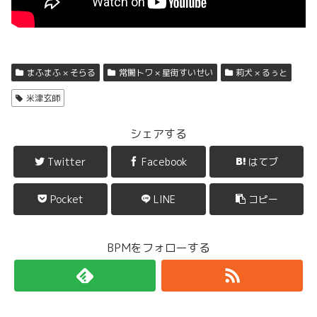
まふまふ × そらる
常闇トワ × 星街すいせい
莉犬 × るぅと
米津玄師
シェアする
Twitter
Facebook
はてブ
Pocket
LINE
コピー
BPMをフォローする