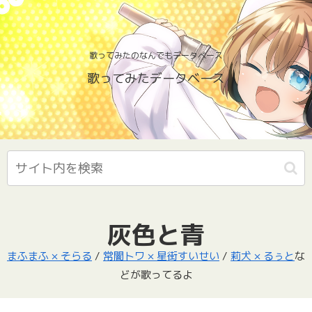
歌ってみたのなんでもデータベース
歌ってみたデータベース
灰色と青
まふまふ × そらる
/
常闇トワ × 星街すいせい
/
莉犬 × るぅと
な
どが歌ってるよ