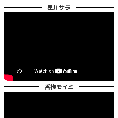
星川サラ
香椎モイミ