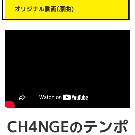
オリジナル動画(原曲)
CH4NGE
テンポ
の