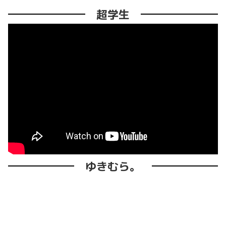
超学生
ゆきむら。