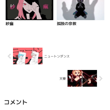
紗痲
孤独の宗教
ニュートンダンス
天樂
コメント