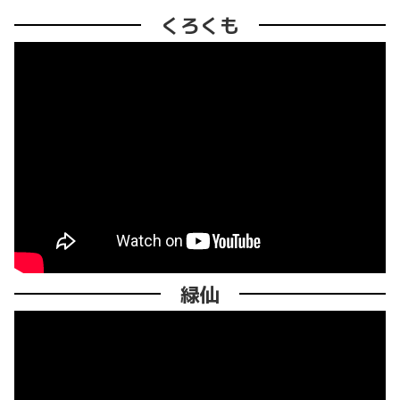
くろくも
緑仙