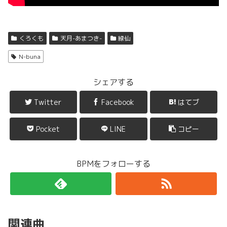
くろくも
天月-あまつき-
緑仙
N-buna
シェアする
Twitter
Facebook
はてブ
Pocket
LINE
コピー
BPMをフォローする
関連曲