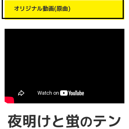
オリジナル動画(原曲)
夜明けと蛍
テン
の