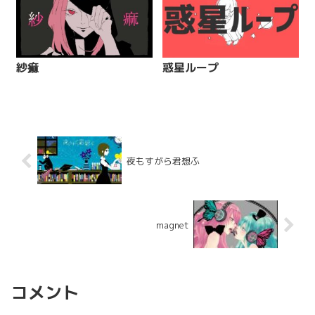
紗痲
惑星ループ
夜もすがら君想ふ
magnet
コメント